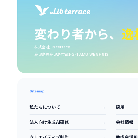
変わり者から、
逸
株式会社Lib terrace
鹿児島県鹿児島市武1-2-1 AMU WE 9F 913
Sitemap
→
私たちについて
採用
→
法人向け生成AI研修
会社情報
→
クリエイティブ制作
助成金活用